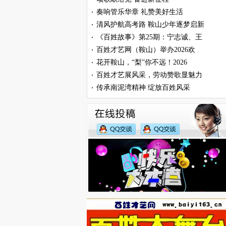
奏响管乐华章 礼赞美好生活
·
清风护航高考路 鞍山少年逐梦启新
·
《百姓故事》第25期：宁志诚、王
·
百姓才艺网（鞍山）举办2026欢
·
花开鞍山，“梨”你不远！2026
·
百姓才艺展风采，劳动赞歌显魅力
·
传承南泥湾精神 绽放百姓风采
·