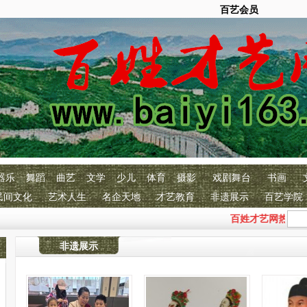
百艺会员
器乐
舞蹈
曲艺
文学
少儿
体育
摄影
戏剧舞台
书画
民间文化
艺术人生
名企天地
才艺教育
非遗展示
百艺学院
百姓才艺网热烈庆祝
非遗展示