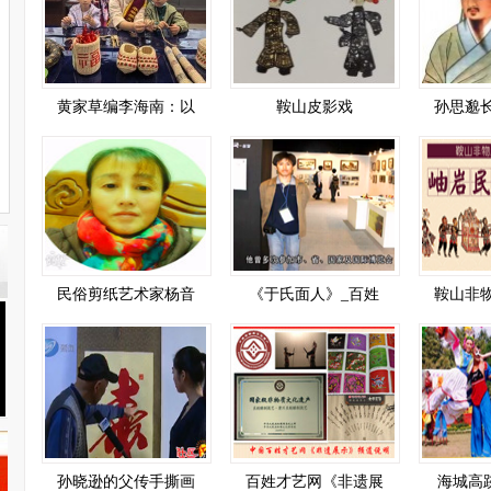
黄家草编李海南：以
鞍山皮影戏
孙思邈
民俗剪纸艺术家杨音
《于氏面人》_百姓
鞍山非
孙晓逊的父传手撕画
百姓才艺网《非遗展
海城高