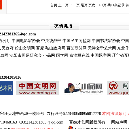
首页 上一页 下一页 尾页 页次：1/1页 共11条记录 转
2142381365@qq.com
办公厅
中国电影家协会
中央统战部
中国民主同盟网
中国书法家协会
中
人民政府
鞍山文明网
百度
鞍山政府网
百艺联盟
网
天津文学艺术网
东北
信息网
沈阳市周易
研究会
小品网
国学网
京津冀在线
中国题字网
辽宁省互
284205026
宋庄天地书画城一楼88号
农行账号6228480588956017770
本网法律顾问
468163 QQ:2142381365 @qq.com
百姓才艺网版权所有
网站声明