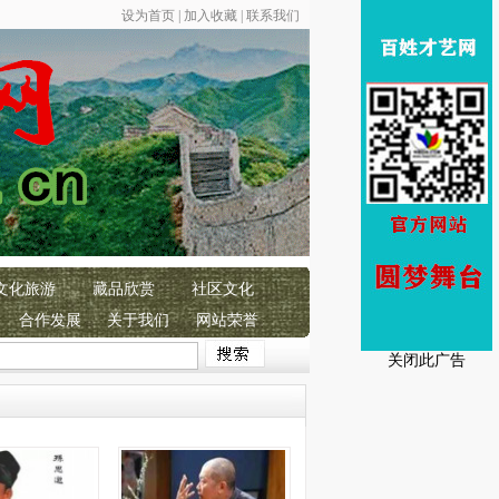
设为首页
|
加入收藏
|
联系我们
文化旅游
藏品欣赏
社区文化
合作发展
关于我们
网站荣誉
中国共产党成立105周年！
恭贺
百姓才艺网成立17
周年！
百姓才艺 彰
关闭此广告