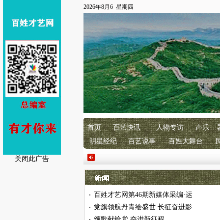
2026年8月6 星期四
首页
百艺快讯
人物专访
声乐
明星经纪
百艺说事
百姓大舞台
关闭此广告
百姓才艺网第46期新媒体采编·运
·
党旗领航丹青绘盛世 长征奋进影
·
颂歌献给党 奋进新征程
·