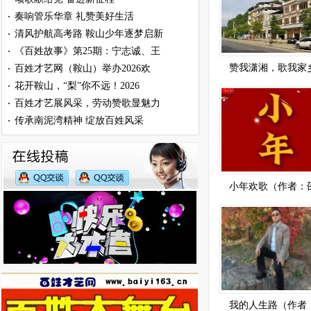
奏响管乐华章 礼赞美好生活
·
清风护航高考路 鞍山少年逐梦启新
·
《百姓故事》第25期：宁志诚、王
·
赞我潇湘，歌我家
百姓才艺网（鞍山）举办2026欢
·
花开鞍山，“梨”你不远！2026
·
百姓才艺展风采，劳动赞歌显魅力
·
传承南泥湾精神 绽放百姓风采
·
小年欢歌（作者：
我的人生路（作者