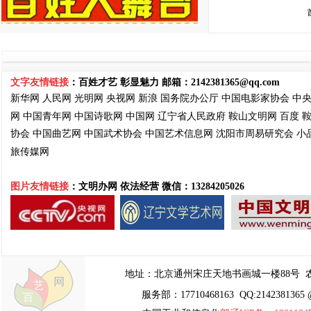
文字友情链接
：百姓才艺 彰显魅力 邮箱：
2142381365@qq.com
新华网
人民网
光明网
央视网
新浪
国务院
办公厅
中国电影家协会
中
网
中国青年网
中国诗歌网
中国网
辽宁省人民政府
鞍山文明网
百度
协会
中国曲艺网
中国武术协会
中国艺术信息网
沈阳市周易
研究会
小
旅传媒网
图片友情链接
：文明办网 依法经营
微信：13284205026
地址：
北京通州宋庄天地书画城一楼88号
农
服务部：17710468163 QQ:2142381365 