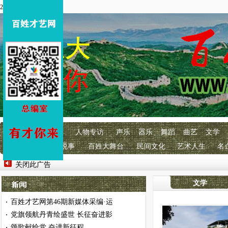
2026年8月6 星期四
首页
百艺快讯
人物专访
声乐
器乐
舞蹈
曲艺
文学
明星经纪
百艺说事
百姓大舞台
民间文化
艺术人生
名
关闭此广告
文学
百姓才艺网第46期新媒体采编·运
·
党旗领航丹青绘盛世 长征奋进影
·
颂歌献给党 奋进新征程
·