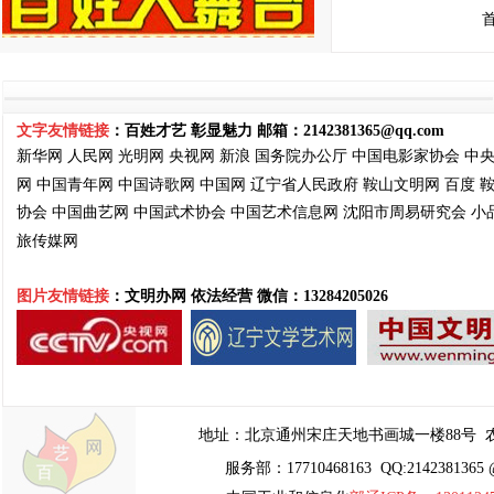
文字友情链接
：百姓才艺 彰显魅力 邮箱：
2142381365@qq.com
新华网
人民网
光明网
央视网
新浪
国务院
办公厅
中国电影家协会
中
网
中国青年网
中国诗歌网
中国网
辽宁省人民政府
鞍山文明网
百度
协会
中国曲艺网
中国武术协会
中国艺术信息网
沈阳市周易
研究会
小
旅传媒网
图片友情链接
：文明办网 依法经营
微信：13284205026
地址：
北京通州宋庄天地书画城一楼88号
农
服务部：17710468163 QQ:2142381365 