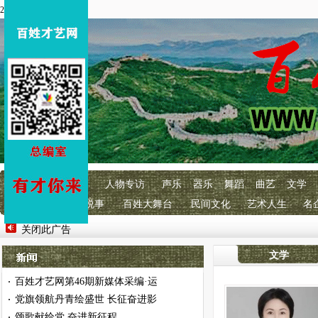
2026年8月9 星期日
首页
百艺快讯
人物专访
声乐
器乐
舞蹈
曲艺
文学
明星经纪
百艺说事
百姓大舞台
民间文化
艺术人生
名
关闭此广告
文学
百姓才艺网第46期新媒体采编·运
·
党旗领航丹青绘盛世 长征奋进影
·
颂歌献给党 奋进新征程
·