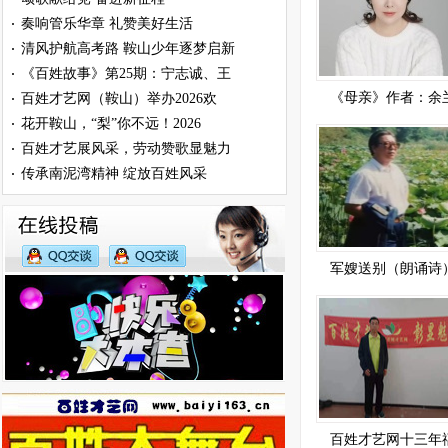
奏响管乐华章 礼赞美好生活
·
清风护航高考路 鞍山少年逐梦启新
·
《百姓故事》第25期：宁志诚、王
·
《母亲》作者：余
百姓才艺网（鞍山）举办2026欢
·
花开鞍山，“梨”你不远！2026
·
百姓才艺展风采，劳动赞歌显魅力
·
传承南泥湾精神 绽放百姓风采
·
军嫂送别（朗诵诗
百姓才艺网十三年