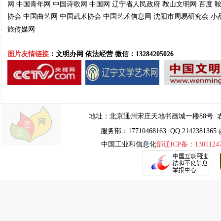
网
中国青年网
中国诗歌网
中国网
辽宁省人民政府
鞍山文明网
百度
协会
中国曲艺网
中国武术协会
中国艺术信息网
沈阳市周易
研究会
小
旅传媒网
图片友情链接
：文明办网 依法经营
微信：13284205026
地址：
北京通州宋庄天地书画城一楼88号
农
服务部：17710468163 QQ:2142381365 
中国工业和信息化
部辽ICP备：1301124