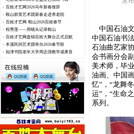
发布时
百姓才艺网2026马年新春致辞
·
鞍山群英艺术团新春走进养老院
·
百姓才艺网·鞍山2026百姓春节
·
中国石油文
程秀莲——用镜头记录鞍山
·
中国石油书
百姓才艺网盘锦百姓大舞台正式启航
·
本溪民间艺术团举办2026春节联
·
石油曲艺家
知津书院老年大学周志强教学成果音
·
会书画分会
美术师，毕
油画、中国
忆”，“龙舞冬
运”，“生命
系列。