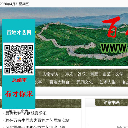
2026年4月3 星期五
首页
百艺快讯
人物专访
声乐
器乐
舞蹈
曲艺
文学
明星经纪
百艺说事
百姓大舞台
民间文化
艺术人生
名
关闭此广告
名家书画
最美女神节 钢城喜乐汇
·
聘任万有生同志为百姓才艺网靖安站
·
纪念雷锋63周年公益文艺演出（鞍
·