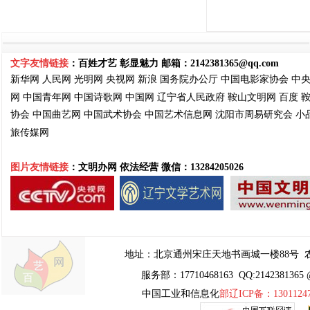
文字友情链接
：百姓才艺 彰显魅力 邮箱：
2142381365@qq.com
新华网
人民网
光明网
央视网
新浪
国务院
办公厅
中国电影家协会
中
网
中国青年网
中国诗歌网
中国网
辽宁省人民政府
鞍山文明网
百度
协会
中国曲艺网
中国武术协会
中国艺术信息网
沈阳市周易
研究会
小
旅传媒网
图片友情链接
：文明办网 依法经营
微信：13284205026
地址：
北京通州宋庄天地书画城一楼88号
农
服务部：17710468163 QQ:2142381365 
中国工业和信息化
部辽ICP备：1301124