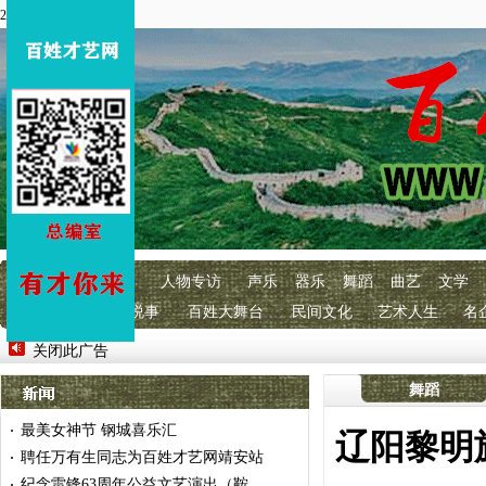
2026年4月3 星期五
首页
百艺快讯
人物专访
声乐
器乐
舞蹈
曲艺
文学
明星经纪
百艺说事
百姓大舞台
民间文化
艺术人生
名
关闭此广告
舞蹈
最美女神节 钢城喜乐汇
·
辽阳黎明
聘任万有生同志为百姓才艺网靖安站
·
纪念雷锋63周年公益文艺演出（鞍
·