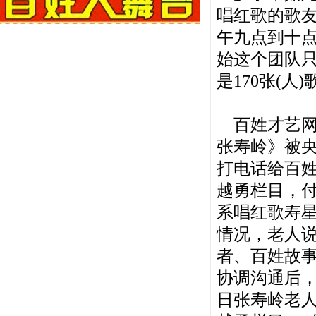
唱红歌的歌
午九点到十
始这个团队只
是170张(
百姓才艺网
张寿岭》被
打电话给百
越勇栏目，
系唱红歌寿
情况，老人
者、百姓故
协调沟通后，
日张寿岭老