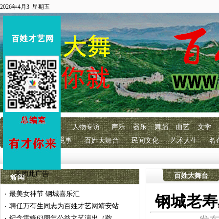
2026年4月3 星期五
首页
百艺快讯
人物专访
声乐
器乐
舞蹈
曲艺
文学
明星经纪
百艺说事
百姓大舞台
民间文化
艺术人生
名
关闭此广告
百姓大舞台
最美女神节 钢城喜乐汇
·
钢城老寿
聘任万有生同志为百姓才艺网靖安站
·
纪念雷锋63周年公益文艺演出（鞍
·