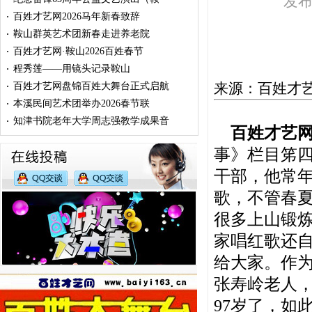
发布时
百姓才艺网2026马年新春致辞
·
鞍山群英艺术团新春走进养老院
·
百姓才艺网·鞍山2026百姓春节
·
程秀莲——用镜头记录鞍山
·
来源：百姓才艺网
百姓才艺网盘锦百姓大舞台正式启航
·
本溪民间艺术团举办2026春节联
·
知津书院老年大学周志强教学成果音
·
百姓才艺网
事》栏目笫
干部，他常
歌，不管春
很多上山锻
家唱红歌还
给大家。作为
张寿岭老人
97岁了，如