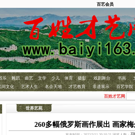
百艺会员
器乐
舞蹈
曲艺
文学
少儿
体育
摄影
戏剧舞台
书画
民间文化
艺术人生
名企天地
才艺教育
非遗展示
百艺学院
百姓才艺网恭祝全
世界艺苑
260多幅俄罗斯画作展出 画家
发布时间：2022/3/11 20:10:21 浏览人数：