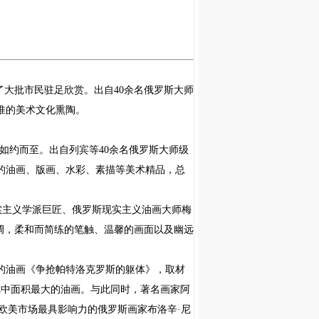
了大批市民驻足欣赏。出自
40
余名俄罗斯大师
准的美术文化熏陶。
又如约而至。出自列宾等
40
余名俄罗斯大师级
的油画、版画、水彩、素描等美术精品，总
主义学派巨匠、俄罗斯现实主义油画大师梅
调，柔和而简练的笔触、温馨的画面以及幽远
的油画《争抢帕特洛克罗斯的躯体》，取材
览中面积最大的油画。与此同时，著名画家阿
欧美市场最具影响力的俄罗斯画家布洛辛·尼