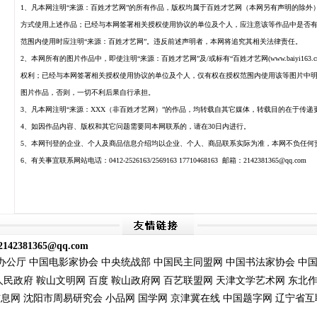
1、凡本网注明“来源：百姓才艺网”的所有作品，版权均属于百姓才艺网（本网另有声明的除
方式使用上述作品；已经与本网签署相关授权使用协议的单位及个人，应注意该等作品中是否
范围内使用时应注明“来源：百姓才艺网”。违反前述声明者，本网将追究其相关法律责任。
2、本网所有的图片作品中，即使注明“来源：百姓才艺网”及/或标有“百姓才艺网(www.baiyi1
权利；已经与本网签署相关授权使用协议的单位及个人，仅有权在授权范围内使用该等图片中明确注
图片作品，否则，一切不利后果自行承担。
3、凡本网注明“来源：XXX（非百姓才艺网）”的作品，均转载自其它媒体，转载目的在于传
4、如因作品内容、版权和其它问题需要同本网联系的，请在30日内进行。
5、本网刊登的企业、个人及商品信息介绍均以企业、个人、商品联系实际为准，本网不负任何
6、有关事宜联系网站电话：0412-2526163/2569163 17710468163 邮箱：2142381365@qq.com
2142381365@qq.com
办公厅
中国电影家协会
中央统战部
中国民主同盟网
中国书法家协会
中
人民政府
鞍山文明网
百度
鞍山政府网
百艺联盟
网
天津文学艺术网
东北
信息网
沈阳市周易
研究会
小品网
国学网
京津冀在线
中国题字网
辽宁省互