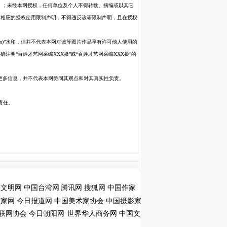
外）；未经本网授权，任何单位及个人不得转载、摘编或以其它
有相应的授权使用限制声明，不得违反该等限制声明，且在授权
63.cn)”水印，但并不代表本网对该等图片作品享有许可他人使用的
明“百姓才艺网采编XXX摄”或“百姓才艺网采编XXX摄”的
递更多信息，并不代表本网赞同其观点和对其真实性负责。
责任。
国文明网
中国台湾网
腾讯网
搜狐网
中国作家
作家网
今日报道网
中国美术家协会
中国摄影家
联网协会
今日朝阳网
世界华人商务网
中国文