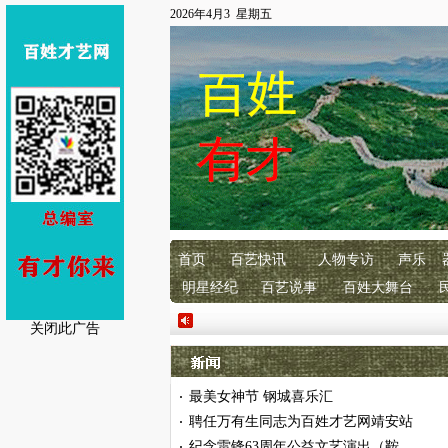
2026年4月3 星期五
首页
百艺快讯
人物专访
声乐
明星经纪
百艺说事
百姓大舞台
关闭此广告
最美女神节 钢城喜乐汇
·
聘任万有生同志为百姓才艺网靖安站
·
纪念雷锋63周年公益文艺演出（鞍
·