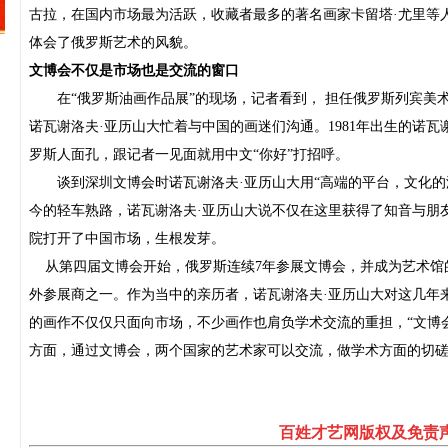
古拉，在国内市场最为活跃，收藏者最多的著名画家卡留塔·尤里等
体会了俄罗斯艺术的风貌。
文博会不仅是市场也是交流的窗口
在“俄罗斯油画作品展”的现场，记者看到， 担任俄罗斯列宾美
诺瓦谢洛夫·亚历山大忙着与中国的画迷们沟通。
1981
年出生的诺瓦
罗斯人面孔，跟记者一见面就用中文“你好”打招呼。
谈到深圳文博会时诺瓦谢洛夫·亚历山大用“高端的平台，文化
今的轻车熟路，诺瓦谢洛夫·亚历山大说不仅在这里获得了知音与朋
院打开了中国市场，生根发芽。
从第四届文博会开始，俄罗斯连续
7
年参展文博会，并成为艺术馆
外参展商之一。作为当中的亲历者，诺瓦谢洛夫·亚历山大对这几年
的画作不仅仅只面向市场，不少画作也肩负学术交流的重担，“文博
方面，通过文博会，两个国家的艺术家可以交流，做学术方面的切磋
百姓才艺网版权及免责