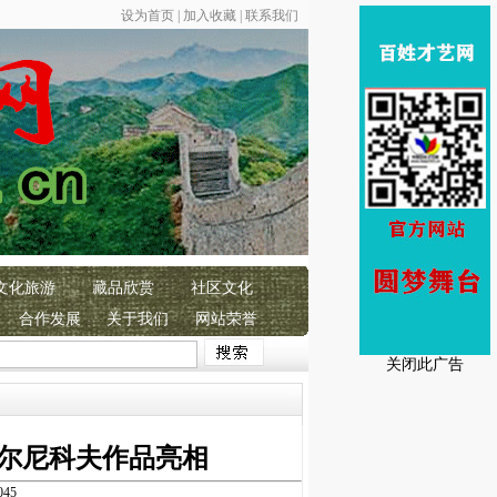
设为首页
|
加入收藏
|
联系我们
文化旅游
藏品欣赏
社区文化
合作发展
关于我们
网站荣誉
国各族人民2026年春节快乐！
恭贺
百姓才艺网成立16
周年！
百姓才艺 
关闭此广告
梅尔尼科夫作品亮相