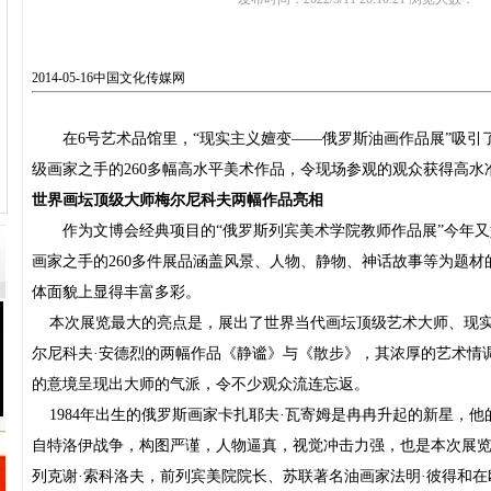
2014-05-16
中国文化传媒网
在
6
号艺术品馆里，“现实主义嬗变——俄罗斯油画作品展”吸引
级画家之手的
260
多幅高水平美术作品，令现场参观的观众获得高水
世界画坛顶级大师梅尔尼科夫两幅作品亮相
作为文博会经典项目的“俄罗斯列宾美术学院教师作品展”今年
画家之手的
260
多件展品涵盖风景、人物、静物、神话故事等为题材
体面貌上显得丰富多彩。
本次展览最大的亮点是，展出了世界当代画坛顶级艺术大师、现实
尔尼科夫·安德烈的两幅作品《静谧》与《散步》，其浓厚的艺术情
的意境呈现出大师的气派，令不少观众流连忘返。
1984
年出生的俄罗斯画家卡扎耶夫·瓦寄姆是冉冉升起的新星，他
自特洛伊战争，构图严谨，人物逼真，视觉冲击力强，也是本次展
列克谢·索科洛夫，前列宾美院院长、苏联著名油画家法明·彼得和在