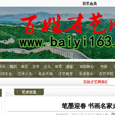
百艺会员
器乐
舞蹈
曲艺
文学
少儿
体育
摄影
戏剧舞台
书画
民间文化
艺术人生
名企天地
才艺教育
非遗展示
百艺学院
百姓才艺网恭祝全国各族
艺术交流
笔墨迎春 书画名家
发布时间：2025/1/16 21:05:33 浏览人数：