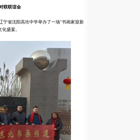
对联联谊会
至，辽宁省沈阳高坎中学举办了一场“书画家迎新
文化盛宴。