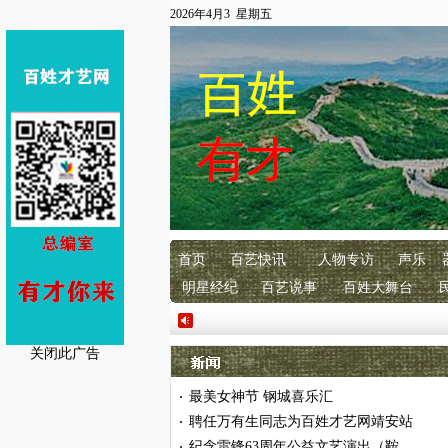
2026年4月3 星期五
首页
百艺快讯
人物专访
声乐
明星经纪
百艺说事
百姓大舞台
关闭此广告
最美女神节 钢城喜乐汇
·
聘任万有生同志为百姓才艺网靖安站
·
纪念雷锋63周年公益文艺演出（鞍
·