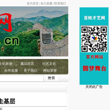
设为首页
|
加入收藏
|
联系我们
文化旅游
藏品欣赏
社区文化
合作发展
关于我们
网站荣誉
人民2026年春节快乐！
恭贺
百姓才艺网成立16
周年！
百姓才艺 彰显魅
关闭此广告
走基层